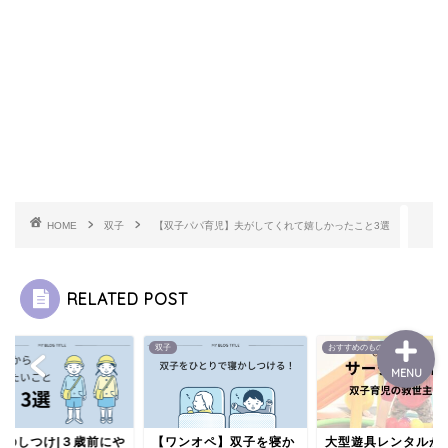
双子
中学生
おすすめのもの
HOME
双子
【双子パパ育児】夫がしてくれて嬉しかったこと3選
お問い合わせ
RELATED POST
双子
おすすめのもの
MENU
子のしつけ|３歳前にや
【ワンオペ】双子を寝か
大型遊具レンタルが